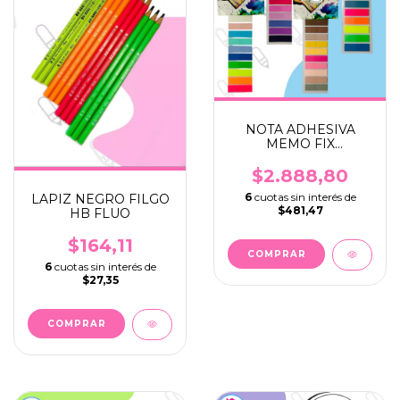
NOTA ADHESIVA
MEMO FIX
BANDERITAS
12X44MM X 150
$2.888,80
6
cuotas sin interés de
LAPIZ NEGRO FILGO
$481,47
HB FLUO
$164,11
COMPRAR
6
cuotas sin interés de
$27,35
COMPRAR