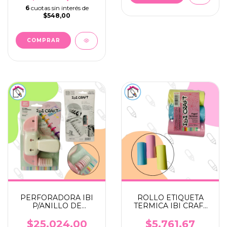
6
cuotas sin interés de
$548,00
PERFORADORA IBI
ROLLO ETIQUETA
P/ANILLO DE
TERMICA IBI CRAFT
EXPANSION C/8
57MM PASTEL X 3
DISCOS
UNIDADES
$25.024,00
$5.761,67