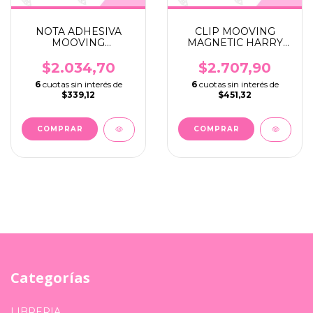
NOTA ADHESIVA
CLIP MOOVING
MOOVING
MAGNETIC HARRY
BANDERITA MICKEY
POTTER BOOKMARK
MINNIE X 8
X 3
$2.034,70
$2.707,90
6
cuotas sin interés de
6
cuotas sin interés de
$339,12
$451,32
Categorías
LIBRERIA