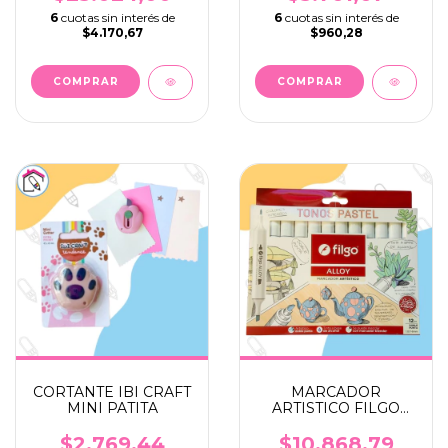
6
cuotas sin interés de
6
cuotas sin interés de
$4.170,67
$960,28
CORTANTE IBI CRAFT
MARCADOR
MINI PATITA
ARTISTICO FILGO
ALLOY DOBLE
PUNTA PASTEL X 12
$2.769,44
$10.868,79