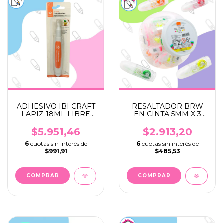
ADHESIVO IBI CRAFT
RESALTADOR BRW
LAPIZ 18ML LIBRE
EN CINTA 5MM X 3
ACIDO
MTRS
$5.951,46
$2.913,20
6
cuotas sin interés de
6
cuotas sin interés de
$991,91
$485,53
COMPRAR