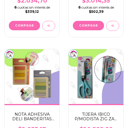
$2.034,70
$3.014,35
6
cuotas sin interés de
6
cuotas sin interés de
$339,12
$502,39
NOTA ADHESIVA
TIJERA IBICO
DELI BANDERITAS
P/MODISTA ZIG ZAG
44X12MM PAPEL
METAL 21CM
PASTEL