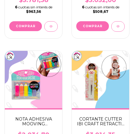
6
cuotas sin interés de
6
cuotas sin interés de
$963,56
$508,67
NOTA ADHESIVA
CORTANTE CUTTER
MOOVING
IBI CRAFT RETRACTIL
BANDERITA LAPICES
PATITA GATO
FLUO X 125