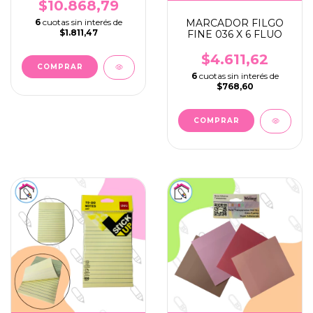
PUNTA CLASICOS X
$10.868,79
12
MARCADOR FILGO
6
cuotas sin interés de
$1.811,47
FINE 036 X 6 FLUO
$4.611,62
6
cuotas sin interés de
$768,60