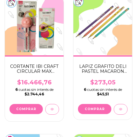
CORTANTE IBI CRAFT
LAPIZ GRAFITO DELI
CIRCULAR MAX
PASTEL MACARON
320MM + 2
HB C/GOMA
CUCHILLAS
$16.466,76
$273,05
6
cuotas sin interés de
6
cuotas sin interés de
$2.744,46
$45,51
COMPRAR