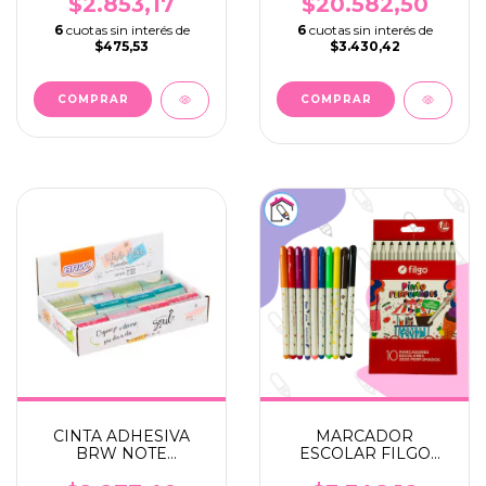
$2.853,17
$20.582,50
6
cuotas sin interés de
6
cuotas sin interés de
$475,53
$3.430,42
COMPRAR
CINTA ADHESIVA
MARCADOR
BRW NOTE
ESCOLAR FILGO
REMEMBER 50MM X
PERFUMADOS X 10