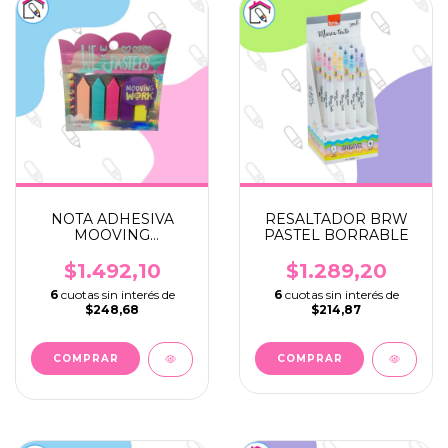
NOTA ADHESIVA
RESALTADOR BRW
MOOVING
PASTEL BORRABLE
BANDERITA PASTEL
X 125
$1.492,10
$1.289,20
6
cuotas sin interés de
6
cuotas sin interés de
$248,68
$214,87
COMPRAR