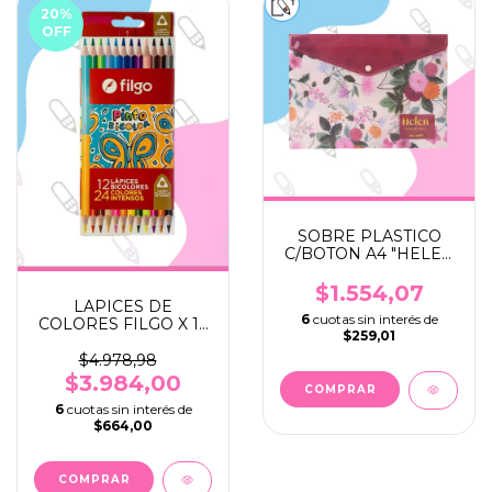
20
%
OFF
SOBRE PLASTICO
C/BOTON A4 "HELEN
COLLECTION"
$1.554,07
LAPICES DE
6
cuotas sin interés de
COLORES FILGO X 12
$259,01
BICOLOR LAGOS
$4.978,98
$3.984,00
6
cuotas sin interés de
$664,00