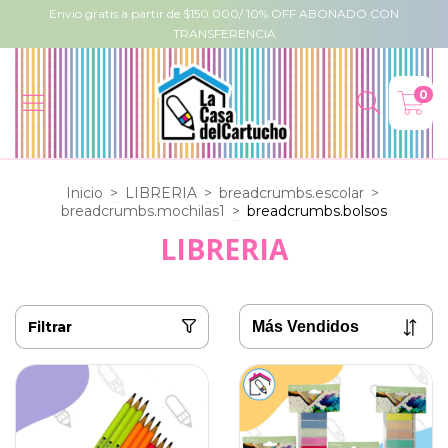
Envio gratis a partir de $150.000/ 10% OFF ABONADO CON
TRANSFERENCIA
0
Inicio
>
LIBRERIA
>
breadcrumbs.escolar
>
breadcrumbs.mochilas1
>
breadcrumbs.bolsos
LIBRERIA
Filtrar