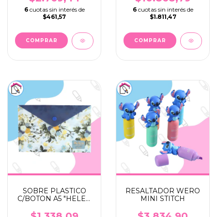
6
cuotas sin interés de
6
cuotas sin interés de
$461,57
$1.811,47
SOBRE PLASTICO
RESALTADOR WERO
C/BOTON A5 "HELEN
MINI STITCH
COLLECTION"
$1.338,09
$3.834,90