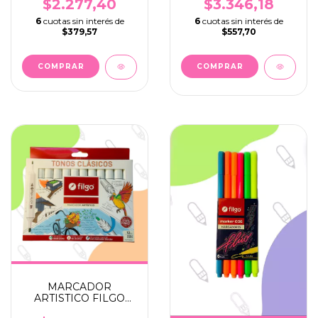
3 MTRS
$2.277,40
$3.346,18
6
cuotas sin interés de
6
cuotas sin interés de
$379,57
$557,70
COMPRAR
MARCADOR
ARTISTICO FILGO
ALLOY DOBLE