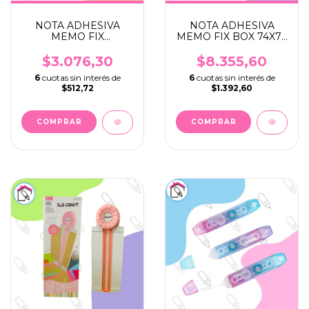
NOTA ADHESIVA
NOTA ADHESIVA
MEMO FIX
MEMO FIX BOX 74X74
ESTACIONES 50X37 X
PASTEL X 480
50
$3.076,30
$8.355,60
6
cuotas sin interés de
6
cuotas sin interés de
$512,72
$1.392,60