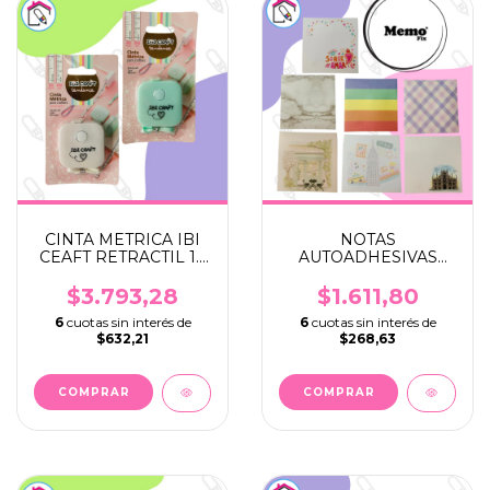
CINTA METRICA IBI
NOTAS
CEAFT RETRACTIL 1.5
AUTOADHESIVAS
MTRS
MEMO FIX
$3.793,28
$1.611,80
6
cuotas sin interés de
6
cuotas sin interés de
$632,21
$268,63
COMPRAR
COMPRAR