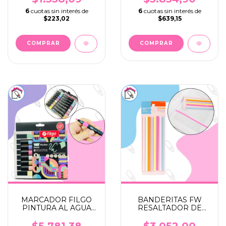
6
cuotas sin interés de
6
cuotas sin interés de
$223,02
$639,15
COMPRAR
MARCADOR FILGO
BANDERITAS FW
PINTURA AL AGUA
RESALTADOR DE
TNT X 8 PASTEL
TEXTO COLORBLOCK
$5.781,38
$3.052,00