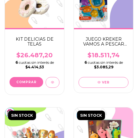
KIT DELICIAS DE
JUEGO KREKER
TELAS
VAMOS A PESCAR
PIMPIS
$26.487,20
$18.511,74
6
cuotas sin interés de
6
cuotas sin interés de
$4.414,53
$3.085,29
VER
SIN STOCK
SIN STOCK