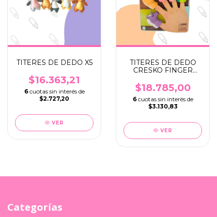
TITERES DE DEDO X5
TITERES DE DEDO
CRESKO FINGER
PIPPET X 5
$16.363,21
$18.785,00
6
cuotas sin interés de
$2.727,20
6
cuotas sin interés de
$3.130,83
VER
VER
Categorías